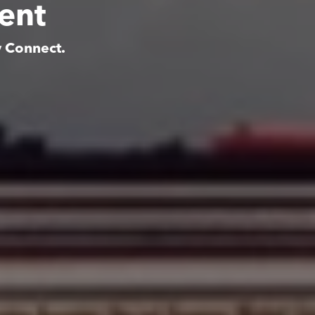
ment
y Connect.