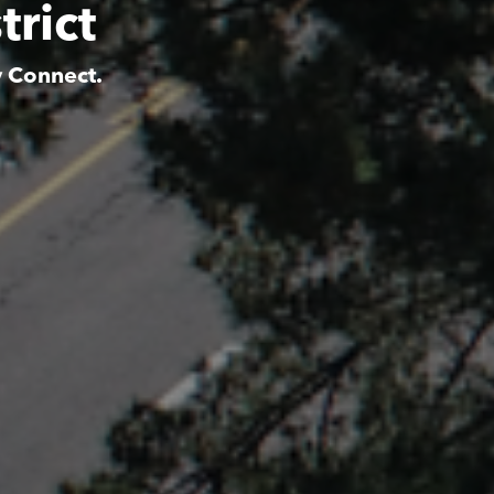
trict
y Connect.