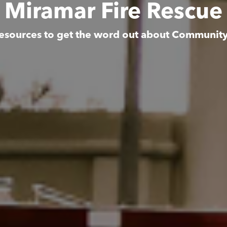
Miramar Fire Rescue
esources to get the word out about Communit