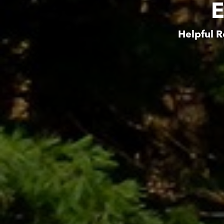
E
Helpful R