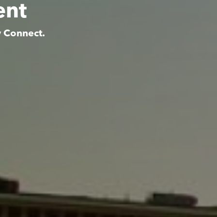
ent
y Connect.