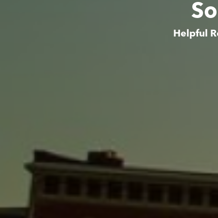
So
Helpful R