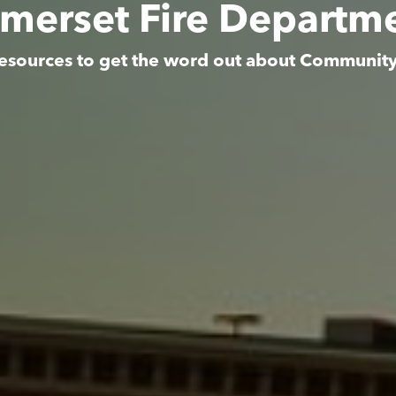
merset Fire Departm
esources to get the word out about Communit