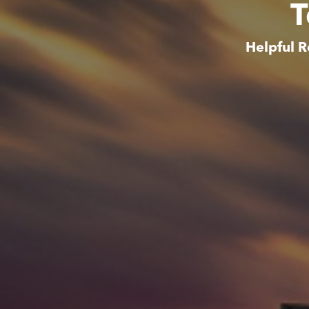
T
Helpful R