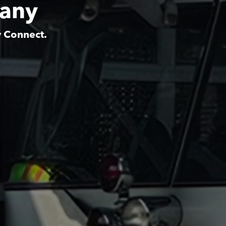
pany
y Connect.