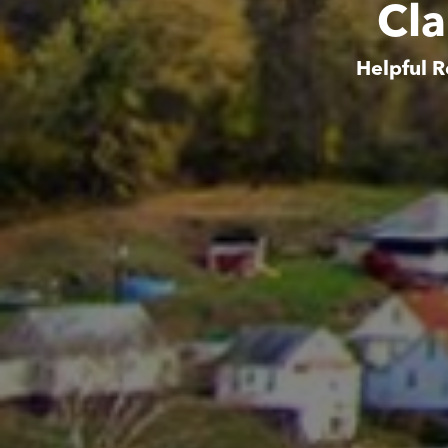
Cla
Helpful R