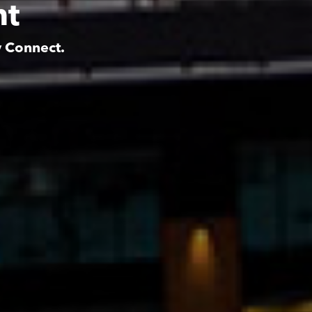
nt
y Connect.