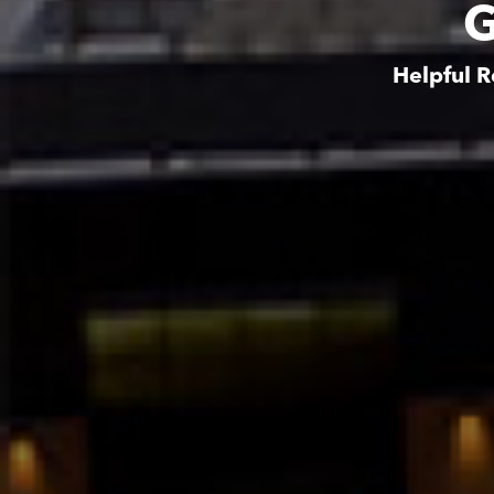
G
Helpful R