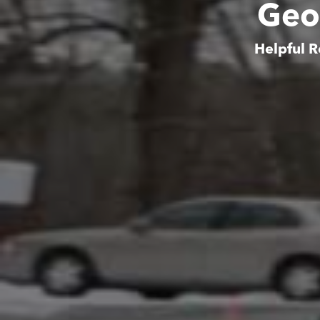
Geo
Helpful R