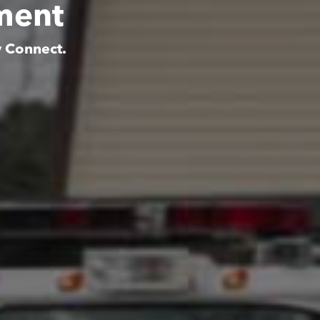
ment
y Connect.