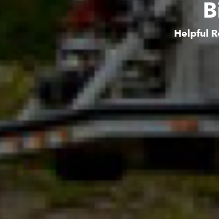
B
Helpful R